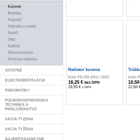
Kúrenie
Blatníky
Kapotáž
Nálepky a znaky
Nadrž
Skla
Kabina
Strecha kabíny
Konzola riadenia
Radiator kurenia
Trúbk
OSTATNÉ
Kód: PD-PD-5911-7893
Kód: 
ELEKTROINŠTALACIA
16,25 €
10,50
bez DPH
19,50 €
12,60 
s DPH
PNEUMATIKY
POĽNOHOSPODARSKA
TECHNIKA A
PRISLUŠENSTVO
AKCIA TYZDNA
AKCIA TYŽDNA
NAJPREDAVANEJSIE