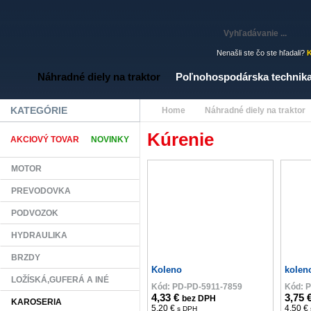
Nenašli ste čo ste hľadali?
K
Náhradné diely na traktor
Poľnohospodárska technik
KATEGÓRIE
Home
Náhradné diely na traktor
Kúrenie
AKCIOVÝ TOVAR
NOVINKY
MOTOR
PREVODOVKA
PODVOZOK
HYDRAULIKA
BRZDY
Koleno
kolen
LOŽÍSKÁ,GUFERÁ A INÉ
Kód: PD-PD-5911-7859
Kód: 
4,33 €
3,75 
bez DPH
KAROSERIA
5,20 €
4,50 €
s DPH