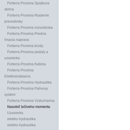
Forterra Proxima Spojkova
skrina
Forterra Proxima Riadenie
prevodovky
Forterra Proxima rozvodovka
Forterra Proxima Predna
hnacia naprava
Forterra Proxima brzdy
Forterra Proxima pedaly a
uzavierka
Forterra Proxima Kabina
Forterra Proxima
Elektroinstalacia
Forterra Proxima Hydraulika
Forterra Proxima Palivovy
system
Forterra Proxima Vzducharina
Nasobič točiveho momentu
Uzavierka
elektro-hydraulika
elektro-hydraulika