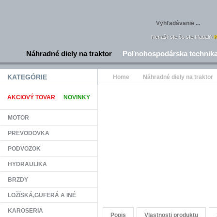
Nenašli ste čo ste hľadali?
K
Náhradné diely na traktor
Poľnohospodárska technik
KATEGÓRIE
Home
Náhradné diely na traktor
AKCIOVÝ TOVAR
NOVINKY
MOTOR
PREVODOVKA
PODVOZOK
HYDRAULIKA
BRZDY
LOŽÍSKÁ,GUFERÁ A INÉ
KAROSERIA
Popis
Vlastnosti produktu