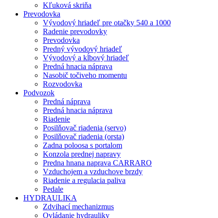
Kľuková skriňa
Prevodovka
Vývodový hriadeľ pre otačky 540 a 1000
Radenie prevodovky
Prevodovka
Predný vývodový hriadeľ
Vývodový a kĺbový hriadeľ
Predná hnacia náprava
Nasobič točiveho momentu
Rozvodovka
Podvozok
Predná náprava
Predná hnacia náprava
Riadenie
Posilňovač riadenia (servo)
Posilňovač riadenia (orsta)
Zadna poloosa s portalom
Konzola prednej napravy
Predna hnana naprava CARRARO
Vzduchojem a vzduchove brzdy
Riadenie a regulacia paliva
Pedale
HYDRAULIKA
Zdvihací mechanizmus
Ovládanie hydrauliky