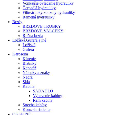
Vonkajšie ovládanie hydrauliky
Čerpadlá hydrauliky
Filtre,trubky,konzoly hydrauliky
Ramená hydrauliky
Brzdy
BRZDOVE TRUBKY
BRZDOVE VALCEKY
Ručna brzda
Ložíská,Guferá a iné
Ložíská
Guferá
Karoseria
Kúrenie
Blatníky
Kapotáž
Nálepky a znaky
Nadrž
Skla
Kabina
SADADLO
Vybavenie kabiny
Ram kabiny
Strecha kabíny
Konzola riadenia
OSTATNÉ