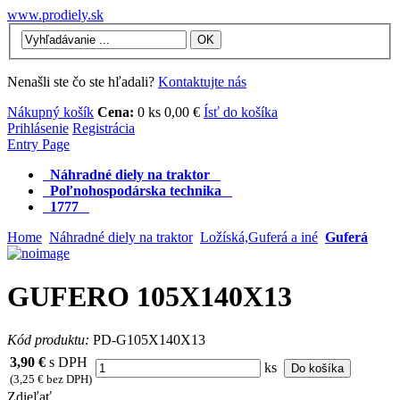
www.prodiely.sk
OK
Nenašli ste čo ste hľadali?
Kontaktujte nás
Nákupný košík
Cena:
0 ks 0,00 €
Ísť do košíka
Prihlásenie
Registrácia
Entry Page
Náhradné diely na traktor
Poľnohospodárska technika
1777
Home
Náhradné diely na traktor
Ložíská,Guferá a iné
Guferá
GUFERO 105X140X13
Kód produktu:
PD-G105X140X13
3,90 €
s DPH
ks
Do košíka
(3,25 € bez DPH)
Zdieľať