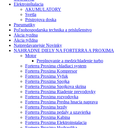
Elektroinštalacia
AKUMULATORY
Svetla
Pristrojova doska
Pneumatiky
Poľnohospodarska technika a prislušenstvo
Akcia tyzdna
Akcia tyždna
Najpredavanejsie Novinky
NAHRADNE DIELY NA FORTERRA A PROXIMA
Motor
Preplnovanie a medzichladenie turbo
Forterra Proxima chladiaci system
Forterra Proxima Kompresor
Forterra Proxima Vyfuk
Forterra Proxima Spojka
Forterra Proxima Spojkova skrina
Forterra Proxima Riadenie prevodovky
Forterra Proxima rozvodovka
Forterra Proxima Predna hnacia naprava
Forterra Proxima brzdy
Forterra Proxima pedaly a uzavierka
Forterra Proxima Kabina
Forterra Proxima Elektroinstalacia
Forterra Proxima Hydraulika