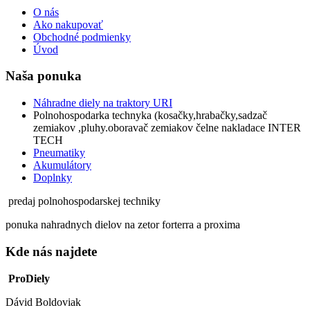
O nás
Ako nakupovať
Obchodné podmienky
Úvod
Naša ponuka
Náhradne diely na traktory URI
Polnohospodarka technyka (kosačky,hrabačky,sadzač
zemiakov ,pluhy.oboravač zemiakov čelne nakladace INTER
TECH
Pneumatiky
Akumulátory
Doplnky
predaj polnohospodarskej techniky
ponuka nahradnych dielov na zetor forterra a proxima
Kde nás najdete
ProDiely
Dávid Boldoviak