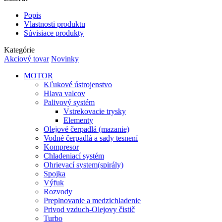
Popis
Vlastnosti produktu
Súvisiace produkty
Kategórie
Akciový tovar
Novinky
MOTOR
Kľukové ústrojenstvo
Hlava valcov
Palivový systém
Vstrekovacie trysky
Elementy
Olejové čerpadlá (mazanie)
Vodné čerpadlá a sady tesnení
Kompresor
Chladeniací systém
Ohrievací system(spirály)
Spojka
Výfuk
Rozvody
Preplnovanie a medzichladenie
Privod vzduch-Olejovy čistič
Turbo